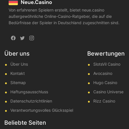
Von erfahrenen Spielern erstellt, bietet neue.casino
außergewöhnliche Online-Casino-Ratgeber, die auf die
Bedürfnisse der Spieler in Deutschland zugeschnitten sind.
Über uns
Bewertungen
Über Uns
SlotsVil Casino
Kontakt
Avocasino
Sitemap
Hugo Casino
Haftungsausschluss
Casino Universe
Datenschutzrichtlinien
Rizz Casino
Verantwortungsvolles Glücksspiel
Beliebte Seiten