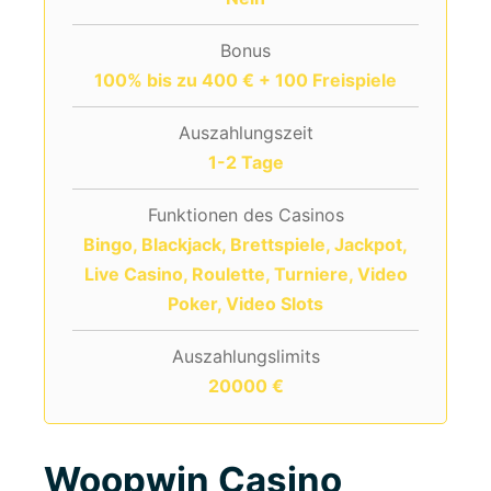
Bonus
100% bis zu 400 € + 100 Freispiele
Auszahlungszeit
1-2 Tage
Funktionen des Casinos
Bingo, Blackjack, Brettspiele, Jackpot,
Live Casino, Roulette, Turniere, Video
Poker, Video Slots
Auszahlungslimits
20000 €
Woopwin Casino